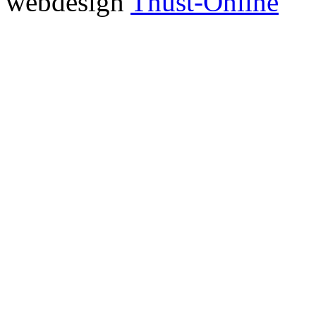
webdesign
Thust-Online