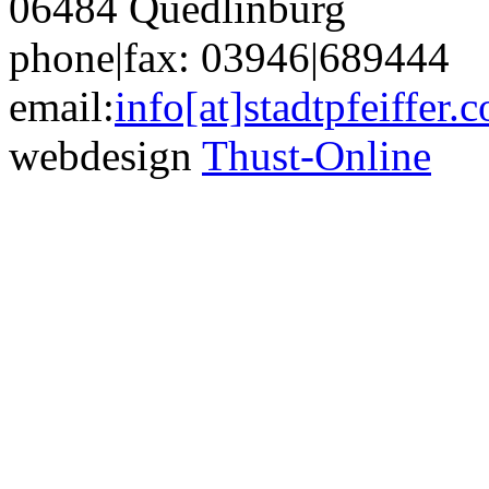
06484 Quedlinburg
phone|fax: 03946|689444
email:
info[at]stadtpfeiffer.
webdesign
Thust-Online